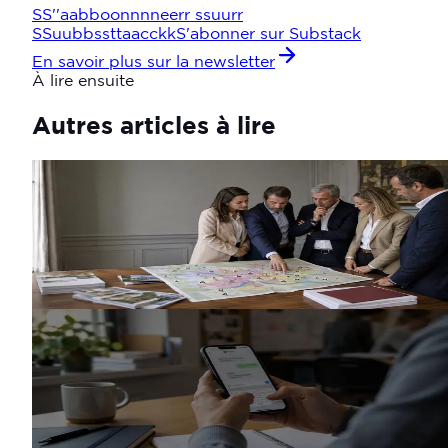
S
S
'
'
a
a
b
b
o
o
n
n
n
n
e
e
r
r
s
s
u
u
r
r
S
S
u
u
b
b
s
s
t
t
a
a
c
c
k
k
S'abonner sur Substack
En savoir plus sur la newsletter
À lire ensuite
Autres articles à lire
Méthode
Bilan de mandat : comment le faire,
méthode et étapes
16 juin 2026
· 7 min
Lire l'article
Mobilisation
Communication politique par SMS : règles
et consentement
8 juin 2026
· 6 min