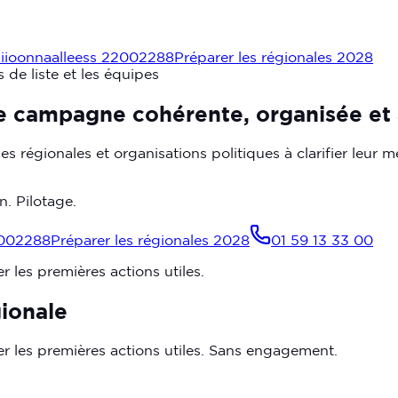
g
i
i
o
o
n
n
a
a
l
l
e
e
s
s
2
2
0
0
2
2
8
8
Préparer les régionales 2028
s de liste et les équipes
e
campagne
cohérente,
organisée
et
pes régionales et organisations politiques à clarifier leur
n. Pilotage.
0
0
2
2
8
8
Préparer les régionales 2028
01 59 13 33 00
er les premières actions utiles.
ionale
fier les premières actions utiles. Sans engagement.