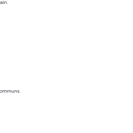
ain.
 communs.