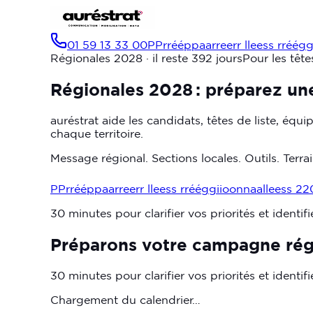
01 59 13 33 00
P
P
r
r
é
é
p
p
a
a
r
r
e
e
r
r
l
l
e
e
s
s
r
r
é
é
g
Régionales 2028
· il reste 392 jours
Pour les tête
Régionales
2028 :
préparez
un
auréstrat aide les candidats, têtes de liste, équi
chaque territoire.
Message régional. Sections locales. Outils. Terrai
P
P
r
r
é
é
p
p
a
a
r
r
e
e
r
r
l
l
e
e
s
s
r
r
é
é
g
g
i
i
o
o
n
n
a
a
l
l
e
e
s
s
2
2
30 minutes pour clarifier vos priorités et identifi
Préparons votre campagne rég
30 minutes pour clarifier vos priorités et identi
Chargement du calendrier…