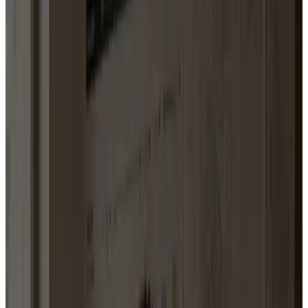
+280 élus, candidats et équipes
politiques accompagnés
Le constat
L'action
politique
ne
manque
pas
d'idées.
Elle
manque
souvent
de
méthode.
Beaucoup d'élus, de candidats et d'organisations