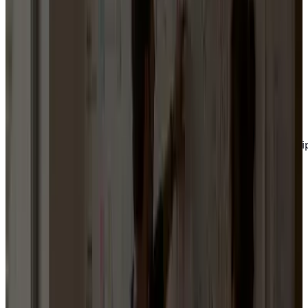
Élus
Rendre l'action du mandat plus lisible, préparer les
échéances et garder le lien avec les soutiens.
Candidats
Construire une candidature crédible, organiser l'équi
et faire avancer le terrain.
Organisations
Équiper un mouvement, coordonner des équipes
locales et mobiliser une communauté.
Ou accédez directement à votre situation :