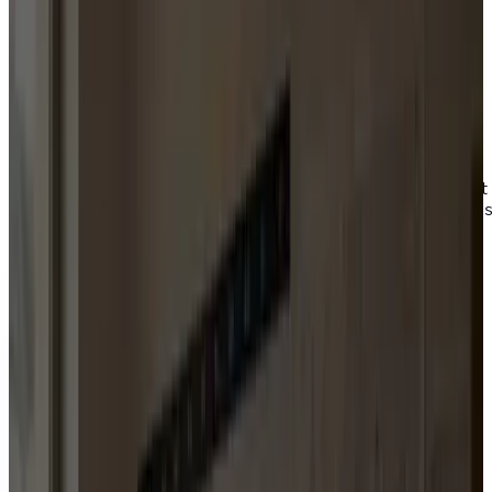
actions et mobiliser leurs soutiens.
R
R
é
é
s
s
e
e
r
r
v
v
e
e
r
r
u
u
n
n
a
a
p
p
p
p
e
e
l
l
s
s
t
t
r
r
a
a
t
t
é
é
g
g
i
i
q
q
u
u
e
e
Réserver un appel
stratégique
Découvrir la méthode
30 minutes pour clarifier vos priorités. Sans
engagement.
Pour les élus en mandat, les candidats qui préparent
une échéance et les mouvements, partis, association
et syndicats qui font vivre l'action politique.