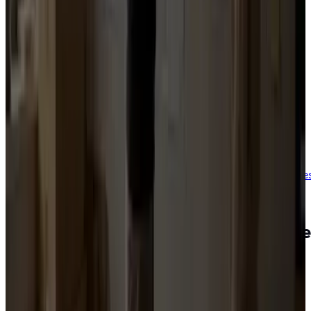
Mobilisation électorale
Piloter avec des données
Cartographie, ciblage, tableaux de bord, suivi des
actions, ajustements.
Analyse électorale
Pour aller plus loin :
Bilan de mandat
·
Départementale
2028
·
Régionales 2028
Nos outils logiciels
Des
outils
pour
rendre
la
méthod
actionnable
Des logiciels conçus par auréstrat pour aider les
équipes à mieux décider, suivre et mobiliser. Ils ne
remplacent pas l'accompagnement, ils rendent la