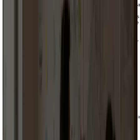
avancent avec de l'énergie, mais sans cadre assez cla
: un message qui change trop souvent, des actions
difficiles à prioriser, des équipes peu structurées, des
données peu exploitées, une mobilisation qui repose
toujours sur les mêmes personnes.
auréstrat intervient pour remettre de l'ordre : un cap,
un récit, une organisation, des outils et un plan
d'action concret.
Nous faisons tenir ensemble ce qui est trop souvent
séparé : le message, l'organisation, les outils et le
terrain.
Vous
êtes
élu,
candidat
ou
organisation
engagée ?
L'accompagnement s'adapte à votre situation, mais
l'objectif reste le même : rendre votre action plus clai
mieux organisée et plus suivie.