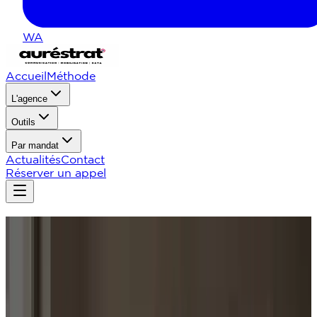
WA
Accueil
Méthode
L'agence
Outils
Par mandat
Actualités
Contact
Réserver un appel
Passez
de
l'intuition
à
la
méthode.
Méthode. Communication. Mobilisation. Données.
Terrain.
auréstrat aide les élus, candidats et organisations
politiques à clarifier leur message, organiser leurs