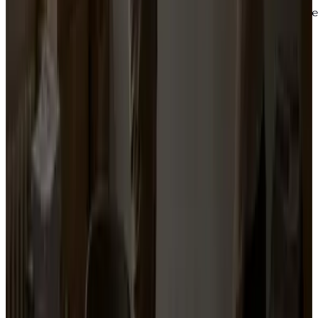
méthode plus concrète. Pour les guides et modèles 
libre accès, voir les ressources gratuites ci-dessous.
Gratuit, en libre accès
auréscore
Remontée des résultats en temps réel par vos
militants, le soir du scrutin.
Découvrir
Gratuit, en libre accès
Simulateur sénatoriales
Projection rapide des sénatoriales 2026 par
département. En accès libre, sans inscription.
Ouvrir l'outil