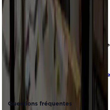
g
g
r
r
a
a
t
t
u
u
i
i
t
t
e
e
s
s
Consulter les ressources gratuites
Kit courrier électoral
Storytelling politique par l'IA
Stratégie de mobilisation en 3 étapes
Blog
Analyses
et
conseils
pour
agir
ave
méthode
Lire la suite
Bilan de mandat : comment le faire, méth
16 juin 2026
Questions
fréquentes