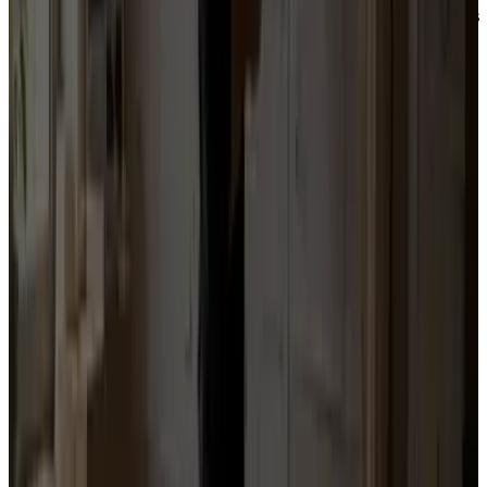
Diagnostic, positionnement, récit, priorités, éléments
de langage.
Voir la méthode
Produire vos supports
Discours, tribunes, courriers, tracts, réseaux sociaux,
newsletters, contenus de campagne ou de mandat.
Communication politique
Photo de dirigeant
Organiser votre mobilisation
Plan terrain, bénévoles, porte-à-porte, réunions,
appels, formation des équipes.