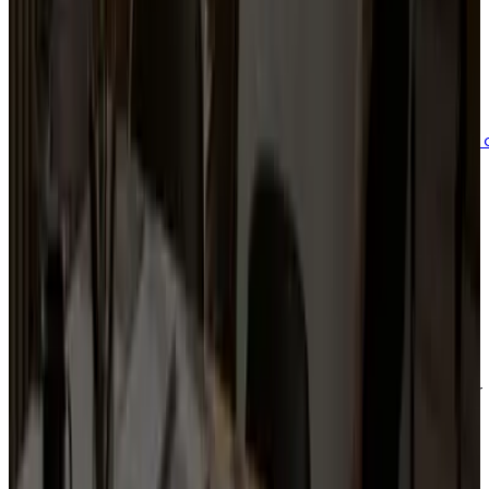
Outil payant
aurésénat
Version avancée du simulateur sénatoriales 2026 :
cartographie détaillée des grands électeurs, au-delà 
la projection en accès libre.
Découvrir
Voir tous nos outils
Ressources gratuites en libre accès
Commencez
à
mettre
de
la
méthode
dans
votre
action
Guides, modèles et kits à télécharger librement pour
clarifier votre message, organiser vos équipes et
préparer vos prochaines échéances.
C
C
o
o
n
n
s
s
u
u
l
l
t
t
e
e
r
r
l
l
e
e
s
s
r
r
e
e
s
s
s
s
o
o
u
u
r
r
c
c
e
e
s
s