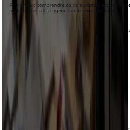
Pour mieux comprendre ce qu'auréstrat accompagne
et dans quels cas l'agence peut vous être utile.
Qu'est-ce qu'auréstrat ?
auréstrat est une agence qui apporte de la méthode 
l'action politique, du message au terrain.
Qui accompagne auréstrat ?
auréstrat accompagne les élus, candidats,
mouvements, partis, associations, syndicats et
organisations politiques ou engagées.
Que fait concrètement auréstrat ?
L'agence aide à clarifier le message, organiser les
actions, produire les supports, équiper les équipes,
mobiliser les soutiens et suivre les résultats.
auréstrat est-elle une agence de communication politique ?
Oui, mais pas seulement. La communication est
intégrée dans une méthode plus large : cadrage,
organisation, outils, mobilisation et suivi terrain.
auréstrat intervient-elle uniquement en période électorale ?
Non. auréstrat accompagne aussi les élus en mandat