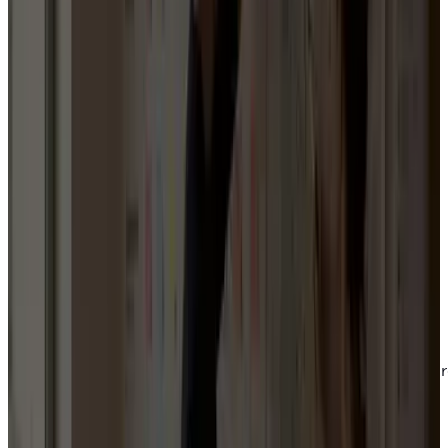
Maires & conseillers municipaux
Députés
Sénateurs
Conseillers départementaux
Conseillers régionaux
Élus d'opposition
Partis politiques
Syndicats
Tous les mandats
Notre méthode
De l'intuition à la méthode
Nous ne séparons pas la réflexion, les supports, les
outils et l'action. Ce qui paraît épars se remet en ord
autour d'un cadre simple : comprendre, clarifier,
organiser, suivre.