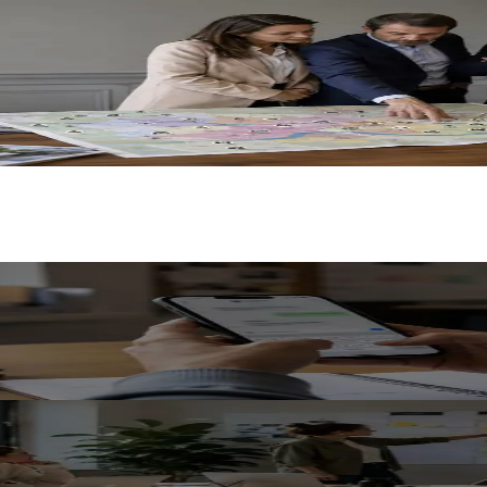
faire, méthode et étapes
tapes, supports qui marquent et cadre légal (article L.52
gles et consentement
tique : la méthode