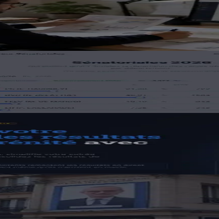
n décisions utiles
z vos résultats
 temps réel avec auréscore
 : les règles 2026