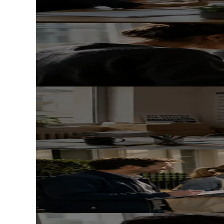
6 juin 2026
· 6 min de lecture
Lire l'article
Communication
Storytelling politique : un récit clair, 
4 juin 2026
· 5 min de lecture
Lire l'article
Méthode
Comment mettre de la méthode dans 
26 mai 2026
· 9 min de lecture
Lire l'article
Mobilisation
Organiser son terrain sans épuiser se
19 mai 2026
· 8 min de lecture
Lire l'article
Données