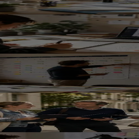
avec ou sans IA
une campagne locale
s équipes