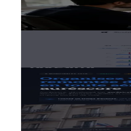
Transformer des données électorales e
12 mai 2026
· 9 min de lecture
Lire l'article
Actualités
Simulateur sénatoriales 2026 : projete
3 avril 2026
· 3 min de lecture
Lire l'article
Actualités
Remontée des résultats électoraux en
12 mars 2026
· 6 min de lecture
Lire l'article
Actualités
Affichage et permanences de campagne
12 septembre 2025
· 3 min de lecture