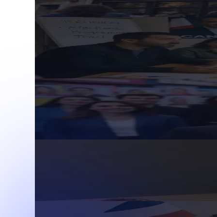
Lire l'article
Actualités
Équipe de campagne électorale : le di
26 avril 2025
· 4 min de lecture
Lire l'article
Actualités
Municipales 2026 : 3 erreurs fatales à 
26 avril 2025
· 4 min de lecture
Lire l'article
Actualités
Réussir sa campagne électorale : la st
7 avril 2025
· 5 min de lecture
Lire l'article
Actualités