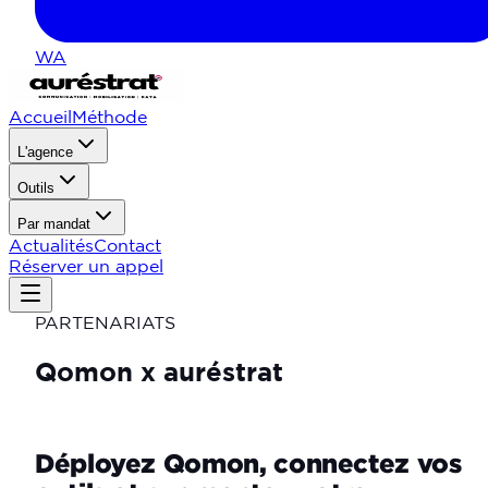
WA
Accueil
Méthode
L'agence
Outils
Par mandat
Actualités
Contact
Réserver un appel
PARTENARIATS
Qomon
x
auréstrat
Déployez Qomon, connectez vos