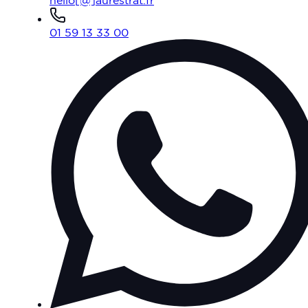
hello[@]aurestrat.fr
01 59 13 33 00