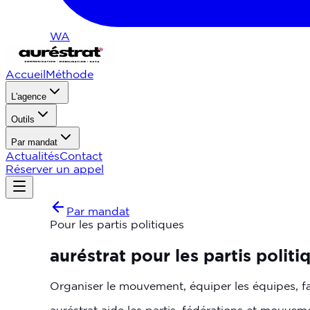
WA
Accueil
Méthode
L'agence
Outils
Par mandat
Actualités
Contact
Réserver un appel
Par mandat
Pour les partis politiques
auréstrat
pour
les
partis
politi
Organiser le mouvement, équiper les équipes, f
auréstrat aide les partis, fédérations et mouvem