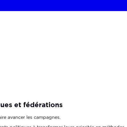
ques
et
fédérations
aire avancer les campagnes.
ents politiques à transformer leurs priorités en méthodes,