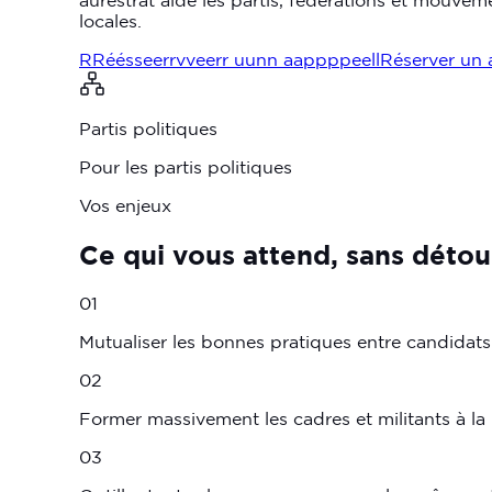
locales.
R
R
é
é
s
s
e
e
r
r
v
v
e
e
r
r
u
u
n
n
a
a
p
p
p
p
e
e
l
l
Réserver un 
Partis politiques
Pour les partis politiques
Vos enjeux
Ce
qui
vous
attend,
sans
détou
01
Mutualiser les bonnes pratiques entre candidats
02
Former massivement les cadres et militants à l
03