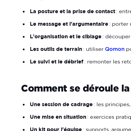
La posture et la prise de contact
: entr
Le message et l'argumentaire
: porter 
L'organisation et le ciblage
: découper 
Les outils de terrain
: utiliser
Qomon
po
Le suivi et le débrief
: remonter les reto
Comment se déroule la
Une session de cadrage
: les principes
Une mise en situation
: exercices prati
Un kit pour l'équipe
: supports, argumen